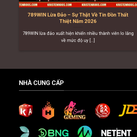
789WIN Lừa Đảo – Sự Thật Về Tin Đồn Thất
Thiệt Năm 2026
789WIN lừa đảo xuất hiện khiến nhiều thành viên lo lắng
về mức độ uy [...]
789win ra mắt khi nào?
789WIN chính thức xuất hiện vào năm 2015 với mục tiêu
tính năng bảo mật rất cao. Mọi thành viên ban đầu đều 
NHÀ CUNG CẤP
Giai đoạn mở rộng quy mô
Thương hiệu 789WIN nhanh chóng phủ sóng rộng khắp nh
thông thông minh và đạt hiệu quả cao. Bạn dễ dàng tìm t
Cập nhật xu hướng công nghệ
Đội ngũ kỹ thuật của 789WIN tích hợp trí tuệ nhân tạo 