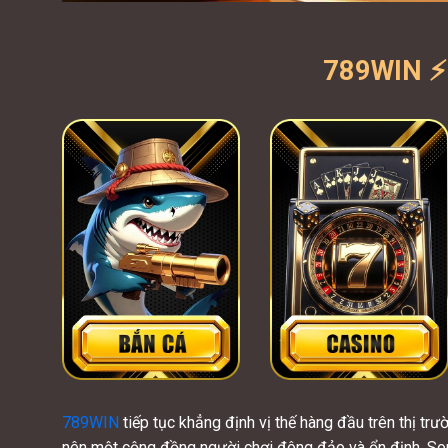
789WIN ⚡ 
789WIN
tiếp tục khẳng định vị thế hàng đầu trên thị trư
nên một cộng đồng người chơi đông đảo và ổn định. Song