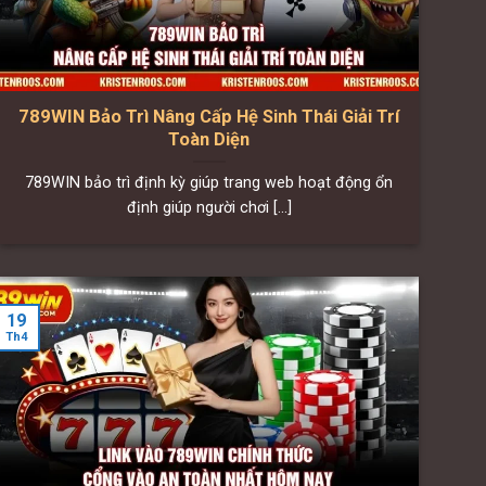
ông nghệ nhằm đáp ứng yêu cầu ngày càng cao của bạn.
789WIN Bảo Trì Nâng Cấp Hệ Sinh Thái Giải Trí
Toàn Diện
789WIN bảo trì định kỳ giúp trang web hoạt động ổn
định giúp người chơi [...]
19
Th4