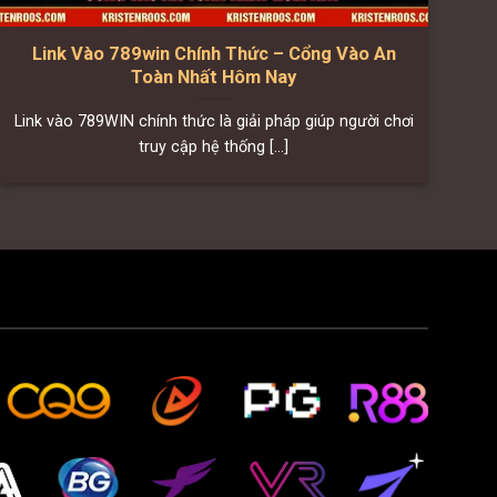
Link Vào 789win Chính Thức – Cổng Vào An
Toàn Nhất Hôm Nay
Link vào 789WIN chính thức là giải pháp giúp người chơi
truy cập hệ thống [...]
ung xây dựng hệ thống website vận hành ổn định kèm
cấp.
viên tăng trưởng mạnh mẽ nhờ vào chiến lược truyền
 vực này.
 nâng cấp đồ họa sắc nét mang lại cảm giác vô cùng