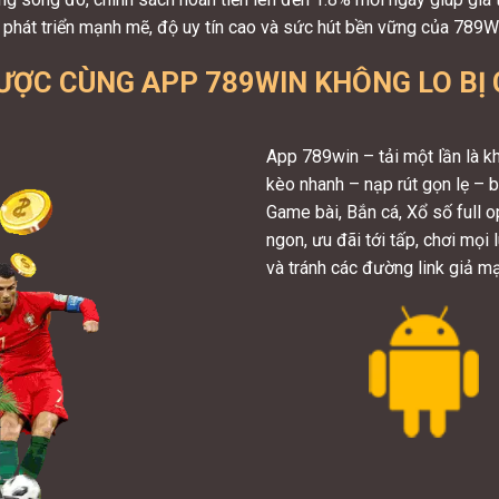
 phát triển mạnh mẽ, độ uy tín cao và sức hút bền vững của 789WI
ƯỢC CÙNG APP 789WIN KHÔNG LO BỊ
App 789win – tải một lần là k
kèo nhanh – nạp rút gọn lẹ – 
Game bài, Bắn cá, Xổ số full 
ngon, ưu đãi tới tấp, chơi mọi 
và tránh các đường link giả m